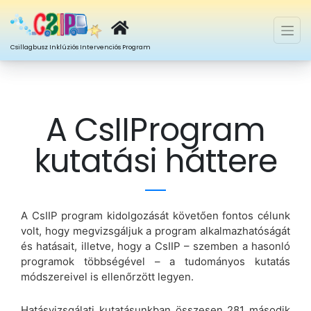
Csillagbusz Inklúziós Intervenciós Program
Ugrás a tartalomra
A CsIIProgram
kutatási háttere
A CsIIP program kidolgozását követően fontos célunk
volt, hogy megvizsgáljuk a program alkalmazhatóságát
és hatásait, illetve, hogy a CsIIP – szemben a hasonló
programok többségével – a tudományos kutatás
módszereivel is ellenőrzött legyen.
Hatásvizsgálati kutatásunkban összesen 281 második