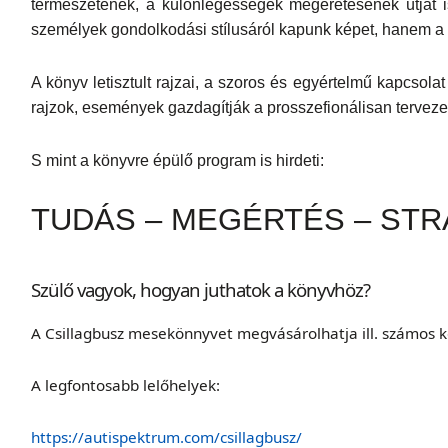
természetének, a különlegességek megérétésének útját 
személyek gondolkodási stílusáról kapunk képet, hanem a t
A könyv letisztult rajzai, a szoros és egyértelmű kapcsol
rajzok, események gazdagítják a prosszefionálisan tervez
S mint a könyvre épülő program is hirdeti:
TUDÁS – MEGÉRTÉS – STRA
Szülő vagyok, hogyan juthatok a könyvhöz?
A Csillagbusz mesekönnyvet megvásárolhatja ill. számos k
A legfontosabb lelőhelyek:
https://autispektrum.com/csillagbusz/