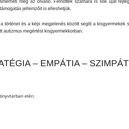
ismerheti meg az olvasó. Felnőttek számára is sok újat rejt
ámogatás jellemzőit is elleshetjük.
at a történet és a képi megjelenés között segíti a kisgyermeke
ett autizmus megértést kisgyermekkorban.
TÉGIA – EMPÁTIA – SZIMPÁT
önyvtárban eléri.