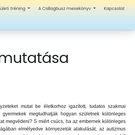
ületi tréning
A Csillagbusz mesekönyv
Kapcsolat
emutatása
eteket mutat be életkorhoz igazított, tudatos szakmai
A gyermekek megtudhatják hogyan születnek különleges
inkat megvédeni? S miért csúcs, ha az embernek különleges
ságában elmélyedve környezetük alakulását, az autizmus