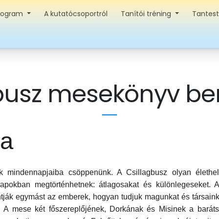
Program
A kutatócsoportról
Tanítói tréning
Tantest
gbusz mesekönyv b
ja
mindennapjaiba csöppenünk. A Csillagbusz olyan élethelyz
apokban megtörténhetnek: átlagosakat és különlegeseket. 
 bántják egymást az emberek, hogyan tudjuk magunkat és társa
. A mese két főszereplőjének, Dorkának és Misinek a barát