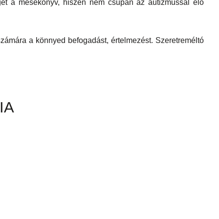
eget a mesekönyv, hiszen nem csupán az autizmussal élő
k számára a könnyed befogadást, értelmezést. Szeretreméltó
IA