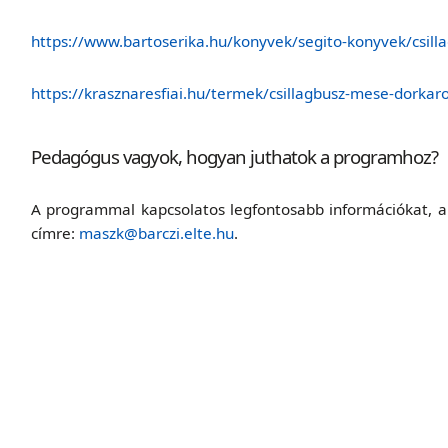
https://www.bartoserika.hu/konyvek/segito-konyvek/csill
https://krasznaresfiai.hu/termek/csillagbusz-mese-dorkaro
Pedagógus vagyok, hogyan juthatok a programhoz?
A programmal kapcsolatos legfontosabb információkat, a 
címre:
maszk@barczi.elte.hu
.