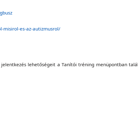
agbusz
l-misirol-es-az-autizmusrol/
jelentkezés lehetőségeit a Tanítói tréning menüpontban találj