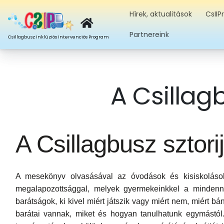
Hírek, aktualitások
CsII
Partnereink
Csillagbusz Inklúziós Intervenciós Program
Ugrás a tartalomra
A Csilla
A Csillagbusz sztori
A mesekönyv olvasásával az óvodások és kisiskolások 
megalapozottsággal, melyek gyermekeinkkel a mindenn
barátságok, ki kivel miért játszik vagy miért nem, miért
barátai vannak, miket és hogyan tanulhatunk egymástól